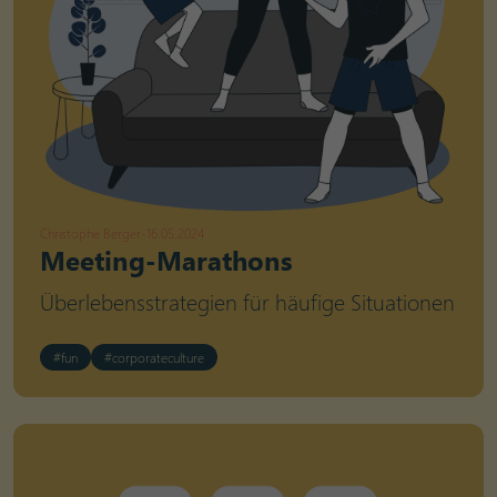
Christophe Berger
-
16.05.2024
Meeting-Marathons
Überlebensstrategien für häufige Situationen
#fun
#corporateculture