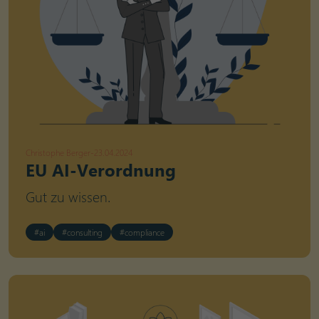
Christophe Berger
-
23.04.2024
EU AI-Verordnung
Gut zu wissen.
#ai
#consulting
#compliance