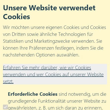
Unsere Website verwendet
Cookies
Wir möchten unsere eigenen Cookies und Cookies
von Dritten sowie ähnliche Technologien für
Statistiken und Marketingzwecke verwenden. Sie
können Ihre Präferenzen festlegen, indem Sie die
Blog
nachstehenden Optionen auswählen.
Blog: unser
Erfahren Sie mehr darüber, wie wir Cookies
Standpunkt
verwenden und wer Cookies auf unserer Website
setzt.
Erforderliche Cookies
sind notwendig, um die
Filtern nach:
management
strategy
digital
ai
grundlegende Funktionalität unserer Website zu
culture
leadership
fun
finance
technology
gewährleisten, z. B. um sich daran zu erinnern,