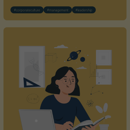
#corporateculture
#management
#leadership