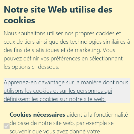
Notre site Web utilise des
cookies
Nous souhaitons utiliser nos propres cookies et
ceux de tiers ainsi que des technologies similaires à
des fins de statistiques et de marketing. Vous
Blog
pouvez définir vos préférences en sélectionnant
Favoriser une culture de l'apprentissage continu en
les options ci-dessous.
milieu de travail
Apprenez-en davantage sur la manière dont nous
Favoriser une culture
utilisons les cookies et sur les personnes qui
de l'apprentissage
définissent les cookies sur notre site web.
continu en milieu de
Cookies nécessaires
aident à la fonctionnalité
de base de notre site web, par exemple se
travail
souvenir que vous avez donné votre