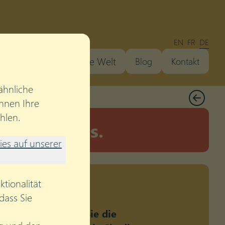
EN
FR
DE
tleistungen
Unsere Welt
Blog
Kontakt
ähnliche
nnen Ihre
hlen.
 paar Tipps.
es auf unserer
tionalität
dass Sie
. Aber wie halten Sie die