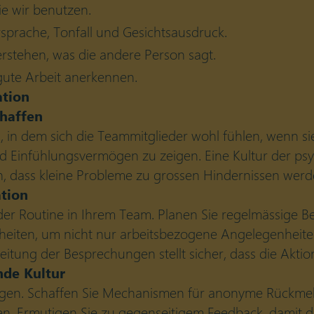
ie wir benutzen.
sprache, Tonfall und Gesichtsausdruck.
rstehen, was die andere Person sagt.
gute Arbeit anerkennen.
ation
haffen
n, in dem sich die Teammitglieder wohl fühlen, wenn si
d Einfühlungsvermögen zu zeigen. Eine Kultur der psy
, dass kleine Probleme zu grossen Hindernissen werd
ation
der Routine in Ihrem Team. Planen Sie regelmässige
nheiten, um nicht nur arbeitsbezogene Angelegenheit
tung der Besprechungen stellt sicher, dass die Aktio
nde Kultur
ngen. Schaffen Sie Mechanismen für anonyme Rückmeldu
ren. Ermutigen Sie zu gegenseitigem Feedback, damit 