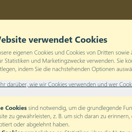
Diens
Home
ebsite verwendet Cookies
sere eigenen Cookies und Cookies von Dritten sowie 
ipps.
ür Statistiken und Marketingzwecke verwenden. Sie kö
stlegen, indem Sie die nachstehenden Optionen auswä
en Teamkommunikation: ein
ehr darüber, wie wir Cookies verwenden und wer Cooki
he Cookies
sind notwendig, um die grundlegende Funk
te zu gewährleisten, z. B. um sich daran zu erinnern, 
ptiert oder abgelehnt haben.
ation der Schlüssel zum Erfolg eines Teams ist