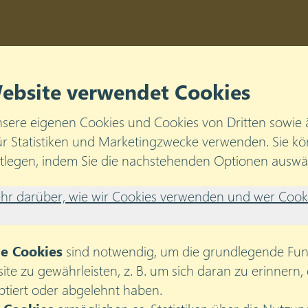
Diens
Home
ebsite verwendet Cookies
sere eigenen Cookies und Cookies von Dritten sowie 
ür Statistiken und Marketingzwecke verwenden. Sie kö
erationen
stlegen, indem Sie die nachstehenden Optionen auswä
ehr darüber, wie wir Cookies verwenden und wer Cooki
 alle Individuen und haben ein Recht auf unse
gs sind die Meinungen, Trends und " grossen " 
he Cookies
sind notwendig, um die grundlegende Funk
wachsenenalter dominieren, entscheidend für die
te zu gewährleisten, z. B. um sich daran zu erinnern, 
e für das Konzept der "Generationen", das in der
ptiert oder abgelehnt haben.
laden können.